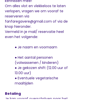
kennissen mee!
Om alles vlot en vlekkeloos te laten 
verlopen, vragen we om vooraf te 
reserveren via 
fanfaregavere@gmail.com of via de 
knop hieronder.
Vermeld in je mail/ reservatie heel 
even het volgende:
● Je naam en voornaam 		
● Het aantal personen 
(volwassenen / kinderen)
● Je gekozen shift (12.00 uur of 
13.00 uur) 		
● Eventuele vegetarische 
maaltijden
Betaling
Je kan vooraf overschrijven naar het 
rekeningnummer van Fanfare Gavere 
Feestelijkheden: