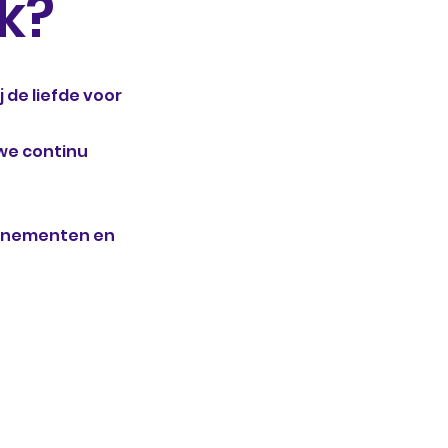
k?
de liefde voor
 we continu
venementen en