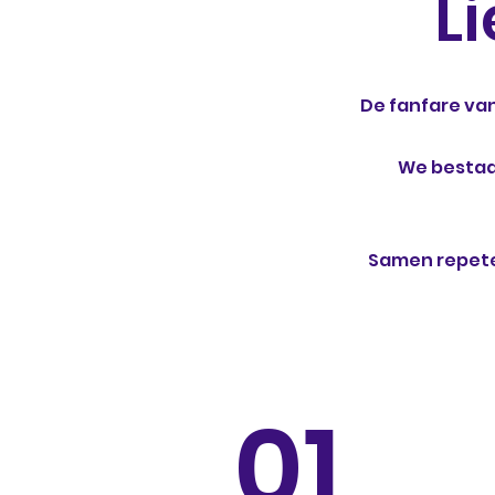
L
De fanfare va
We bestaan
Samen repete
01