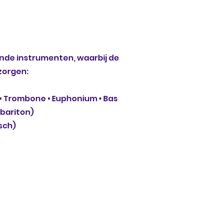
nde instrumenten, waarbij de
zorgen:
n • Trombone • Euphonium • Bas
 bariton)
isch)