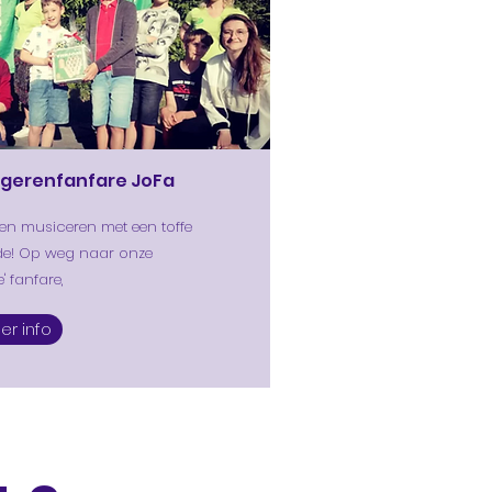
gerenfanfare JoFa
n musiceren met een toffe
e! Op weg naar onze
e' fanfare,
er info