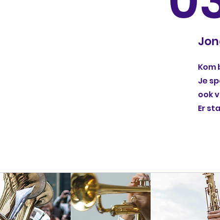
0
Jon
Kom b
Je sp
ook v
Er st