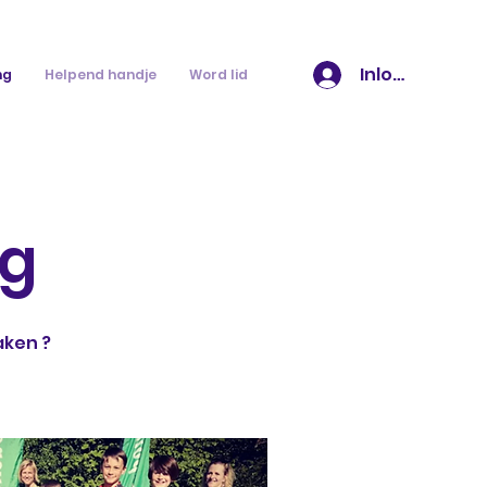
Inloggen
ng
Helpend handje
Word lid
ng
aken ?