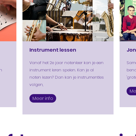
Instrument lessen
Jon
Vanaf het 2e jaar notenleer kan je een
Same
en
instrument leren spelen. Kan je al
bend
noten lezen? Dan kan je instrumentles
'grot
volgen,
Me
Meer info