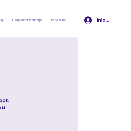
Inloggen
ng
Helpend handje
Word lid
opt.
 u