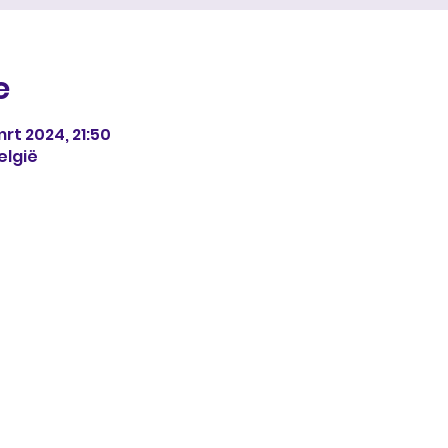
e
rt 2024, 21:50
elgië