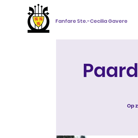
Fanfare Ste.-Cecilia Gavere
Paar
Op z