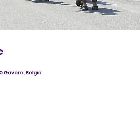
e
0 Gavere, België