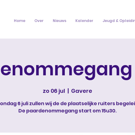
Home
Over
Nieuws
Kalender
Jeugd & Opleidi
denommegang 
zo 06 jul
  |  
Gavere
ondag 6 juli zullen wij de de plaatselijke ruiters begele
De paardenommegang start om 15u30.