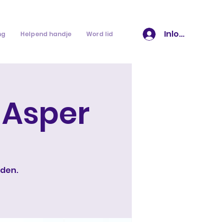
Inloggen
ng
Helpend handje
Word lid
Asper
iden.